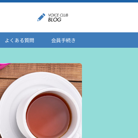
よくある質問
会員手続き
登録情報の変更
メール受信設定
ご応募にあたりましてのお願い
登録解除/配信停止