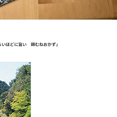
るいほどに旨い 鶏むねおかず」