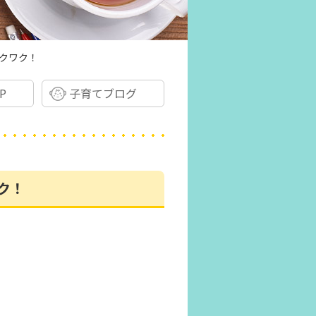
ワクワク！
P
子育てブログ
ク！