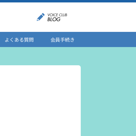
よくある質問
会員手続き
登録情報の変更
メール受信設定
ご応募にあたりましてのお願い
登録解除/配信停止
。