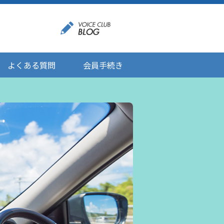
よくある質問
会員手続き
登録情報の変更
メール受信設定
ご応募にあたりましてのお願い
登録解除/配信停止