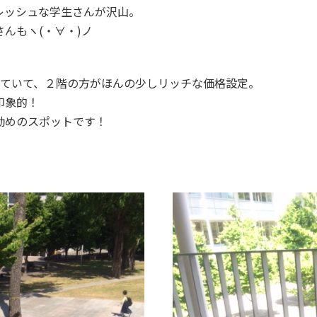
レッシュな学生さんが沢山。
んもヽ(・∀・)ノ
れていて、２階の方がほんの少しリッチな価格設定。
印象的！
勧めのスポットです！