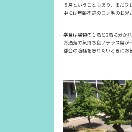
５月ということもあり、まだフ
中には年齢不詳のロン毛のお兄さ
学食は建物の１階と2階に分か
お洒落で気持ち良いテラス席が
都会の喧騒を忘れたいときにお