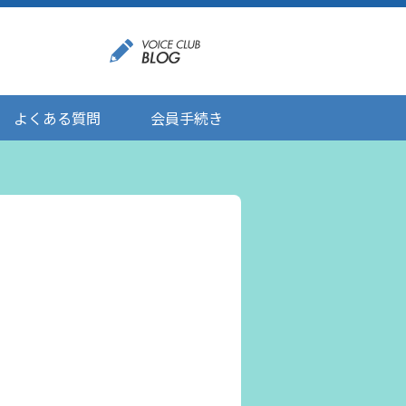
よくある質問
会員手続き
登録情報の変更
メール受信設定
ご応募にあたりましてのお願い
登録解除/配信停止
。