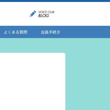
よくある質問
会員手続き
登録情報の変更
メール受信設定
ご応募にあたりましてのお願い
登録解除/配信停止
。