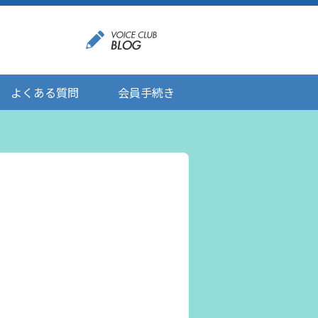
よくある質問
会員手続き
登録情報の変更
メール受信設定
ご応募にあたりましてのお願い
登録解除/配信停止
。