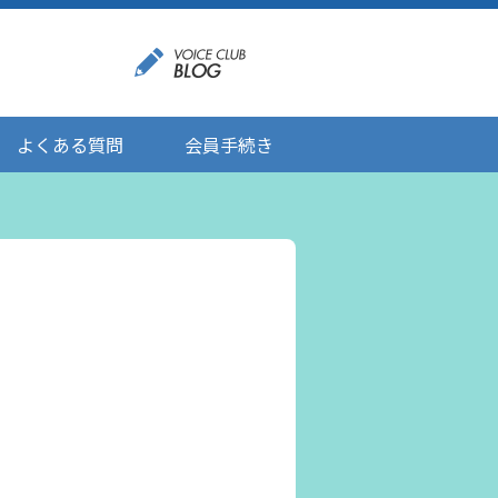
よくある質問
会員手続き
登録情報の変更
メール受信設定
ご応募にあたりましてのお願い
登録解除/配信停止
。