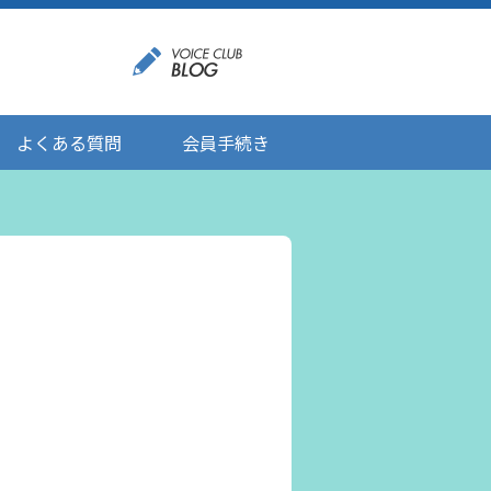
よくある質問
会員手続き
登録情報の変更
メール受信設定
ご応募にあたりましてのお願い
登録解除/配信停止
。