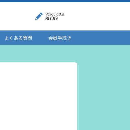
よくある質問
会員手続き
登録情報の変更
メール受信設定
ご応募にあたりましてのお願い
登録解除/配信停止
。