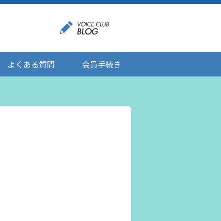
よくある質問
会員手続き
登録情報の変更
メール受信設定
ご応募にあたりましてのお願い
登録解除/配信停止
。