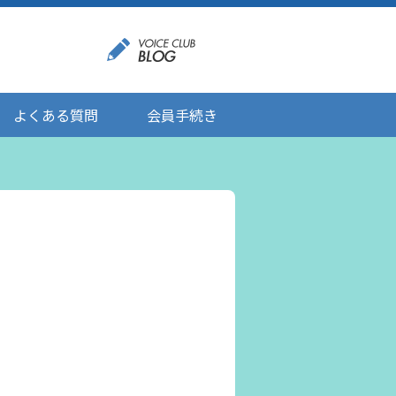
よくある質問
会員手続き
登録情報の変更
メール受信設定
ご応募にあたりましてのお願い
登録解除/配信停止
。