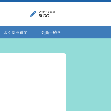
よくある質問
会員手続き
登録情報の変更
メール受信設定
ご応募にあたりましてのお願い
登録解除/配信停止
。