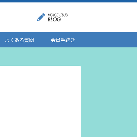
よくある質問
会員手続き
登録情報の変更
メール受信設定
ご応募にあたりましてのお願い
登録解除/配信停止
。