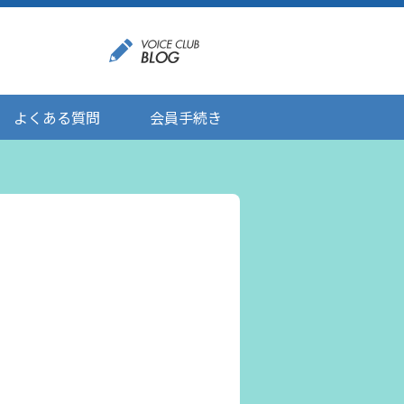
よくある質問
会員手続き
登録情報の変更
メール受信設定
ご応募にあたりましてのお願い
登録解除/配信停止
。