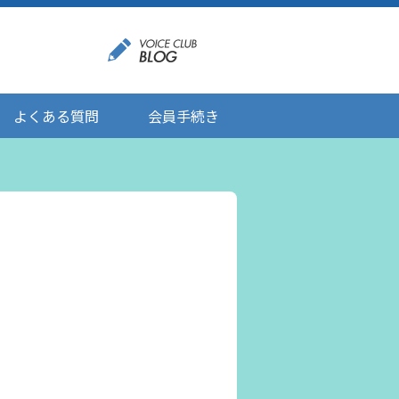
よくある質問
会員手続き
登録情報の変更
メール受信設定
ご応募にあたりましてのお願い
登録解除/配信停止
。