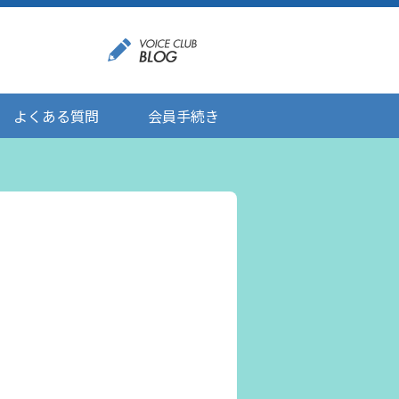
よくある質問
会員手続き
登録情報の変更
メール受信設定
ご応募にあたりましてのお願い
登録解除/配信停止
。