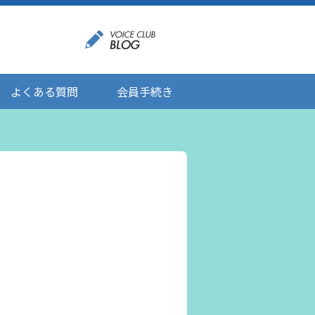
よくある質問
会員手続き
登録情報の変更
メール受信設定
ご応募にあたりましてのお願い
登録解除/配信停止
。