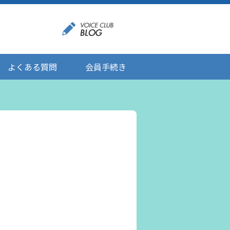
よくある質問
会員手続き
登録情報の変更
メール受信設定
ご応募にあたりましてのお願い
登録解除/配信停止
。