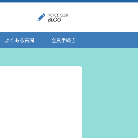
よくある質問
会員手続き
登録情報の変更
メール受信設定
ご応募にあたりましてのお願い
登録解除/配信停止
。