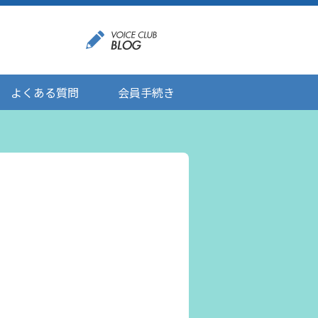
よくある質問
会員手続き
登録情報の変更
メール受信設定
ご応募にあたりましてのお願い
登録解除/配信停止
。