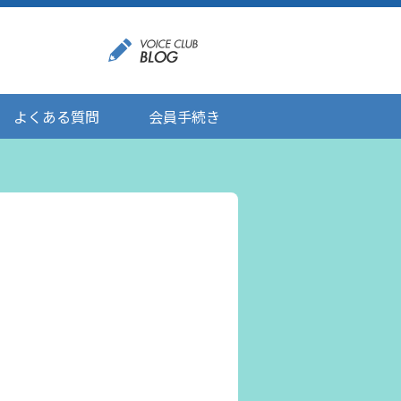
よくある質問
会員手続き
登録情報の変更
メール受信設定
ご応募にあたりましてのお願い
登録解除/配信停止
。