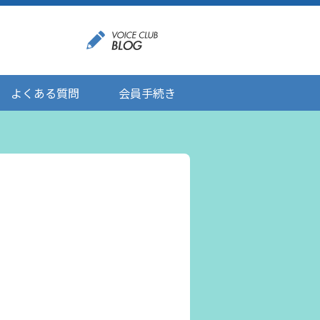
よくある質問
会員手続き
登録情報の変更
メール受信設定
ご応募にあたりましてのお願い
登録解除/配信停止
。