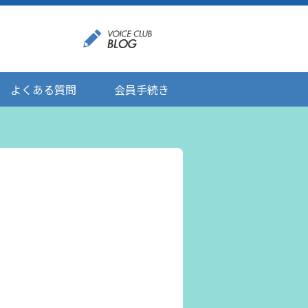
よくある質問
会員手続き
登録情報の変更
メール受信設定
ご応募にあたりましてのお願い
登録解除/配信停止
。