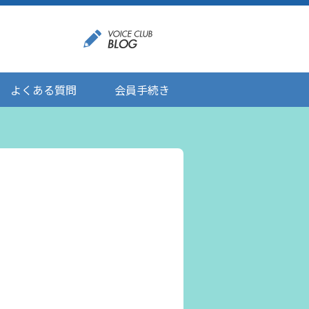
よくある質問
会員手続き
登録情報の変更
メール受信設定
ご応募にあたりましてのお願い
登録解除/配信停止
。