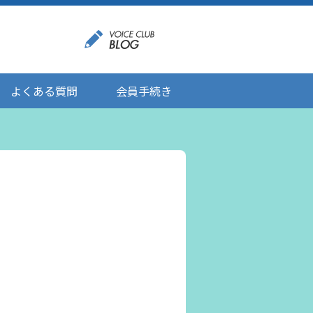
よくある質問
会員手続き
登録情報の変更
メール受信設定
ご応募にあたりましてのお願い
登録解除/配信停止
。