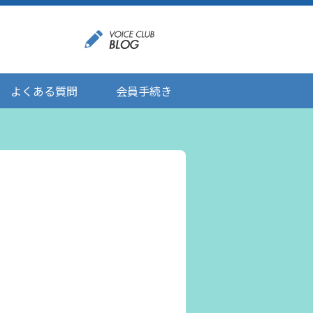
よくある質問
会員手続き
登録情報の変更
メール受信設定
ご応募にあたりましてのお願い
登録解除/配信停止
。