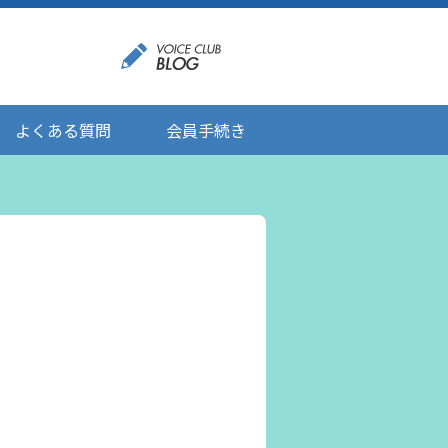
よくある質問
会員手続き
登録情報の変更
メール受信設定
ご応募にあたりましてのお願い
登録解除/配信停止
。