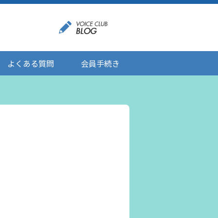
よくある質問
会員手続き
登録情報の変更
メール受信設定
ご応募にあたりましてのお願い
登録解除/配信停止
。