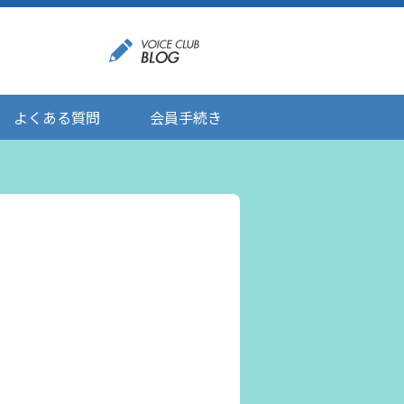
よくある質問
会員手続き
登録情報の変更
メール受信設定
ご応募にあたりましてのお願い
登録解除/配信停止
。